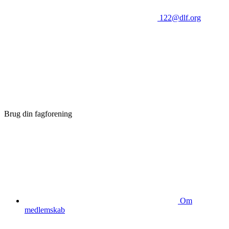
122@dlf.org
Brug din fagforening
Om
medlemskab