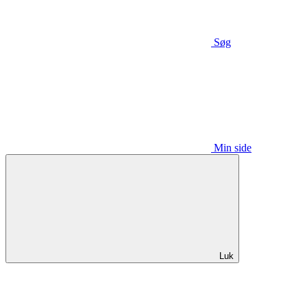
Søg
Min side
Luk