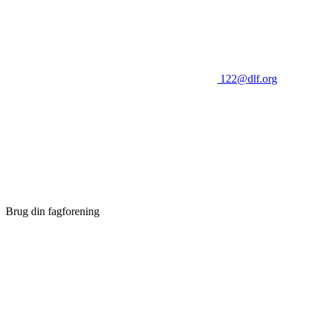
122@dlf.org
Brug din fagforening