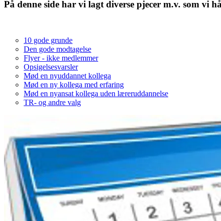
På denne side har vi lagt diverse pjecer m.v. som vi h
10 gode grunde
Den gode modtagelse
Flyer - ikke medlemmer
Opsigelsesvarsler
Mød en nyuddannet kollega
Mød en ny kollega med erfaring
Mød en nyansat kollega uden læreruddannelse
TR- og andre valg