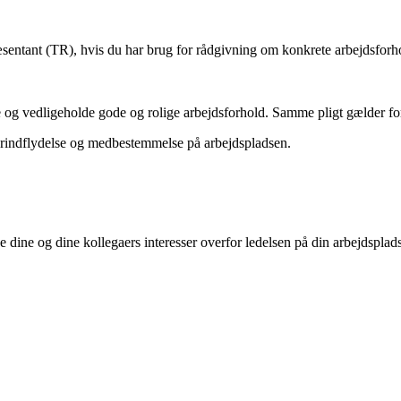
sentant (TR), hvis du har brug for rådgivning om konkrete arbejdsfor
me og vedligeholde gode og rolige arbejdsforhold. Samme pligt gælder fo
erindflydelse og medbestemmelse på arbejdspladsen.
age dine og dine kollegaers interesser overfor ledelsen på din arbejdsp