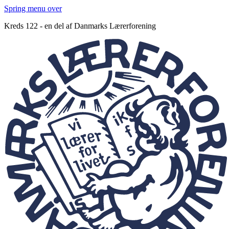
Spring menu over
Kreds 122 - en del af Danmarks Lærerforening