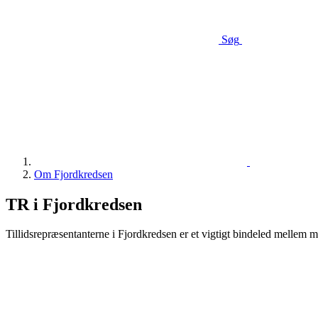
Søg
Om Fjordkredsen
TR i Fjordkredsen
Tillidsrepræsentanterne i Fjordkredsen er et vigtigt bindeled mell